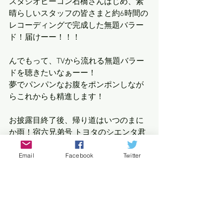
スタジオヒーコン石橋さんはじめ、素
晴らしいスタッフの皆さまと約6時間の
レコーディングで完成した無題バラー
ド！届けーー！！！
んでもって、TVから流れる無題バラー
ドを聴きたいなぁーー！
夢でパンパンなお腹をポンポンしなが
らこれからも精進します！
お披露目終了後、帰り道はいつのまに
か雨！宿六兄弟号 トヨタのシエンタ君
(たまたま！トヨタ車！やるねー宿六
Email
Facebook
Twitter
ー！)席も空いてることだし、たまたま
帰り間際に話していた
ほんで、ちょーど帰り道が一緒な
図鑑 平山カンタロウさんと
ダニエルギャラガーさんと
ドライブ&ダニエル先生英会話レッス