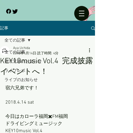
記事
全ての記事
Aya Uchida
全ての記事
2018年4月14日
読了時間: 4分
KEY10music Vol.4 完成披露
宿六兄弟のお知らせ
イベントへ！
ライブレポ
ライブのお知らせ
宿六兄弟です！
2018.4.14 sat
今日はカローラ福岡✖️FM福岡
ドライビングミュージック
KEY10music Vol.4