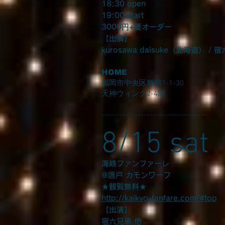
18:30 open
19:00 start
3000円+要オーダー
【出演】
kurosawa daisuke（北海道） / 
HOME
福岡市中央区舞鶴1-1-30
天神ウィング2-4階
-----------------------------------
8/15 sat
海峡ファンファーレ
@唐戸 カモンワーフ
★観覧無料★
http://kaikyo-fanfare.com/#top
【出演】
宿六兄弟 他