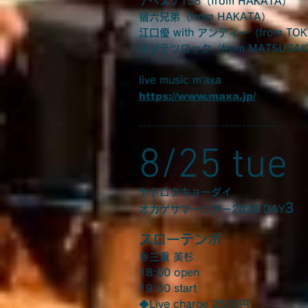
ナベスケ138（from HAKATA）
宿六兄弟（from HAKATA）
江口優 with アンディー（from TO
キジテツロック（from MATSUSA
live music m’axa
https://www.maxa.jp/
-----------------------------------
8/25 tue
ヤドロクキョーダイ
3
オカゲサマーツアー2026 DAY
スローテンポ
＠三重 美杉
18:00 open
19:00 start
◆Live charge 2500円