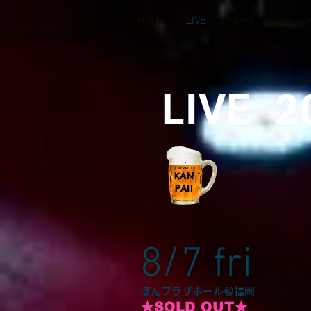
HOME
LIVE
NEWS
GALLE
LIVE 2
KAN
PAI!
8/7 fri
ぽんプラザホール＠福岡
★SOLD OUT★