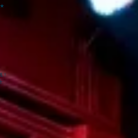
★
践！
を