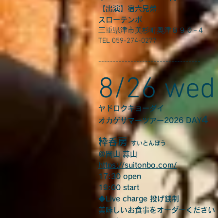
【出演】宿六兄弟
スローテンポ
三重県津市美杉町奥津８９０−４
TEL 059-274-0277
-----------------------------------
8/26 wed
ヤドロクキョーダイ
4
オカゲサマーツアー2026 DAY
粋呑房
すいとんぼう
＠岡山 蒜山
https://suitonbo.com/
17:30 open
19:00 start
◆Live charge 投げ銭制
美味しいお食事をオーダーください