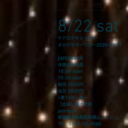
-----------------------------------
8/22 sat
ヤドロクキョーダイ
1
オカゲサマーツアー2026 DAY
jamstock
＠奈良大和高
18:00 open
19:00 start
前売 3000円
当日 3500円
+要1dオーダー
【出演】宿六兄弟
jamstock
奈良県大和高田市築山２１０−１
TEL
0745-52-4626