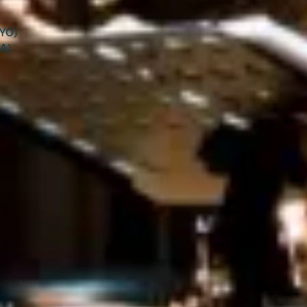
KYO）
KA）