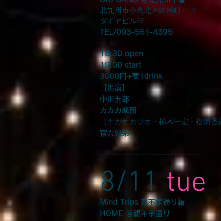
北九州市小倉北区紺屋町7-17
ダイヤビル2F
TEL/093-551-4395
18:30 open
19:00 start
3000円+要1drink
【出演】
中川五郎
カカカ楽団
​（ナカオカツオ・柿木一宏・松浦香
宿六兄弟
-----------------------------------
8/11
tue
Mind Trips 親不孝通り編
HOME ＠親不孝通り