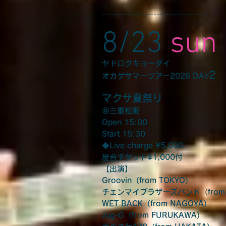
-----------------------------------
8/23
sun
ヤドロクキョーダイ
2
オカゲサマーツアー2026 DAY
マクサ夏祭り
＠三重松阪
Open 15:00
Start 15:30
◆Live charge ¥5,000
屋台チケット¥1,000付
【出演】
Groovin（from TOKYO）
チェンマイブラザーズバンド（from 
WET BACK（from NAGOYA）
Jug-G（from FURUKAWA）