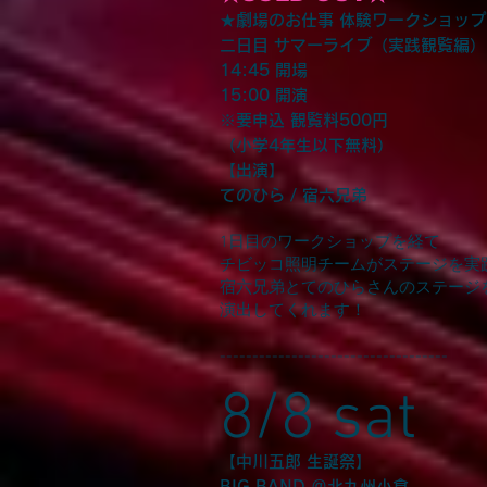
★劇場のお仕事 体験ワークショップ
二日目 サマーライブ（実践観覧編）
14:45 開場
15:00 開演
※要申込 観覧料500円
（小学4年生以下無料）
【出演】
てのひら / 宿六兄弟
1日目のワークショップを経て
チビッコ照明チームがステージを実
宿六兄弟とてのひらさんのステージ
演出してくれます！
-----------------------------------
8/8 sat
【中川五郎 生誕祭】
BIG BAND ＠北九州小倉